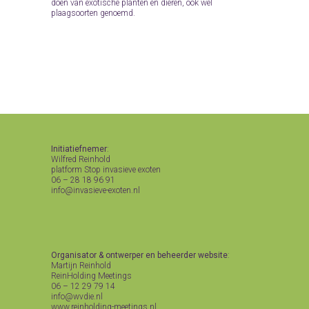
doen van exotische planten en dieren, ook wel
plaagsoorten genoemd.
Initiatiefnemer
:
Wilfred Reinhold
platform Stop invasieve exoten
06 – 28 18 96 91
info@invasieve-exoten.nl
Organisator & ontwerper en beheerder website
:
Martijn Reinhold
ReinHolding Meetings
06 – 12 29 79 14
info@wvdie.nl
www.reinholding-meetings.nl